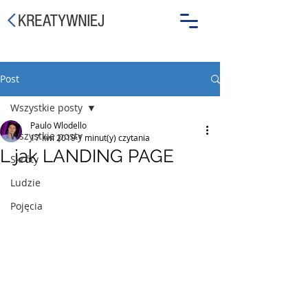
Post
Wszystkie posty
Paulo Wlodello
Wszystkie posty
17 kwi 2019
1 minut(y) czytania
L jak LANDING PAGE
Skróty
Ludzie
Pojęcia