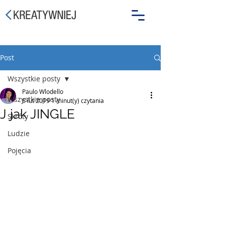
Post
Wszystkie posty
Paulo Wlodello
Wszystkie posty
5 lut 2019
1 minut(y) czytania
J jak JINGLE
Skróty
Ludzie
Pojęcia